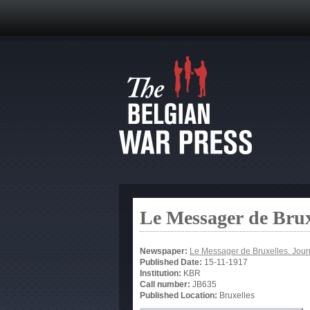
Le Messager de Brux
Newspaper:
Le Messager de Bruxelles. Jour
Published Date:
15-11-1917
Institution:
KBR
Call number:
JB635
Published Location:
Bruxelles