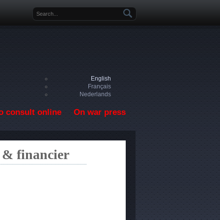
Search form
English
Français
Nederlands
o consult online
On war press
 & financier