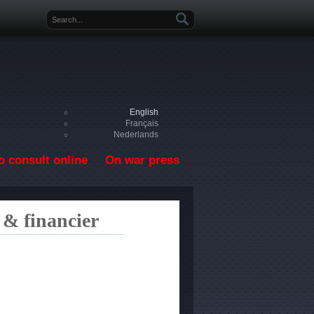
Search form
English
Français
Nederlands
o consult online
On war press
 & financier