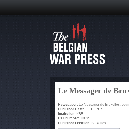
Le Messager de Brux
Newspaper:
Le Messager de Bruxelles. Jour
Published Date:
11-01-1915
Institution:
KBR
Call number:
JB635
Published Location:
Bruxelles