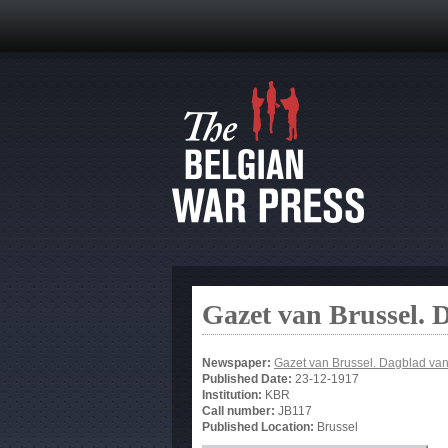
Gazet van Brussel. 
Newspaper:
Gazet van Brussel. Dagblad va
Published Date:
23-12-1917
Institution:
KBR
Call number:
JB117
Published Location:
Brussel