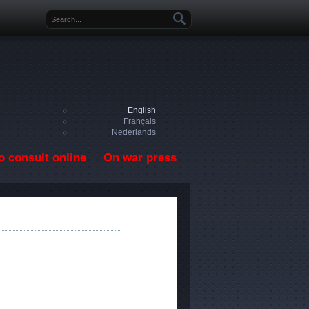
Search form
English
Français
Nederlands
o consult online
On war press