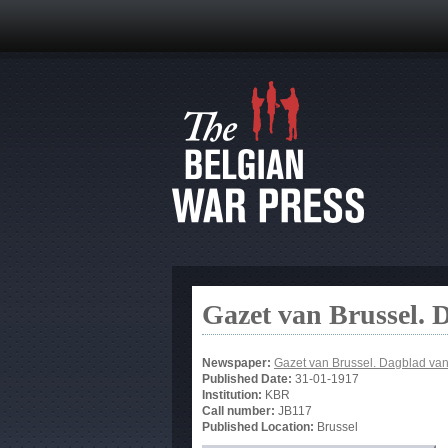
Gazet van Brussel. 
Newspaper:
Gazet van Brussel. Dagblad va
Published Date:
31-01-1917
Institution:
KBR
Call number:
JB117
Published Location:
Brussel