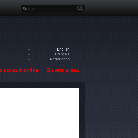
Search form
English
Français
Nederlands
o consult online
On war press