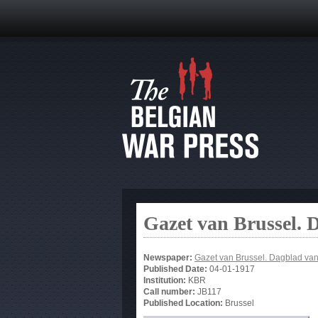
Gazet van Brussel. 
Newspaper:
Gazet van Brussel. Dagblad va
Published Date:
04-01-1917
Institution:
KBR
Call number:
JB117
Published Location:
Brussel