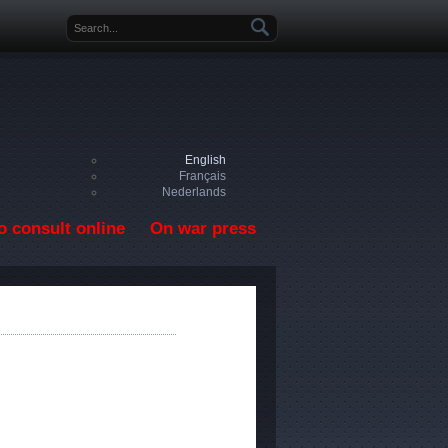
Search form
English
Français
Nederlands
o consult online
On war press