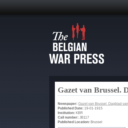
Gazet van Brussel. 
Newspaper:
Gazet van Brussel. Dagblad va
Published Date:
19-01-1915
Institution:
KBR
Call number:
JB117
Published Location:
Brussel