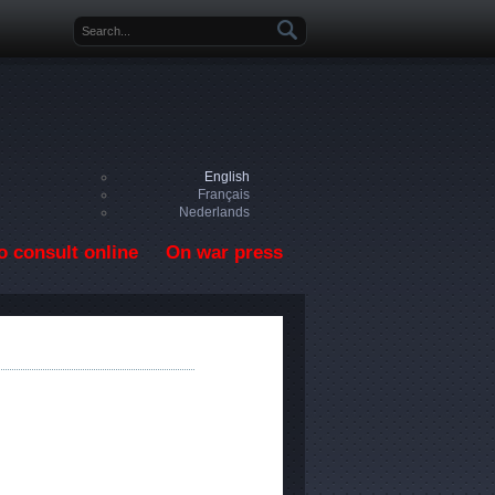
Search form
English
Français
Nederlands
o consult online
On war press