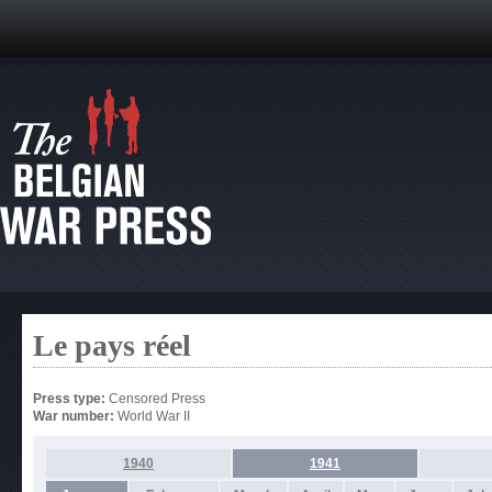
Le pays réel
Press type:
Censored Press
War number:
World War II
1940
1941