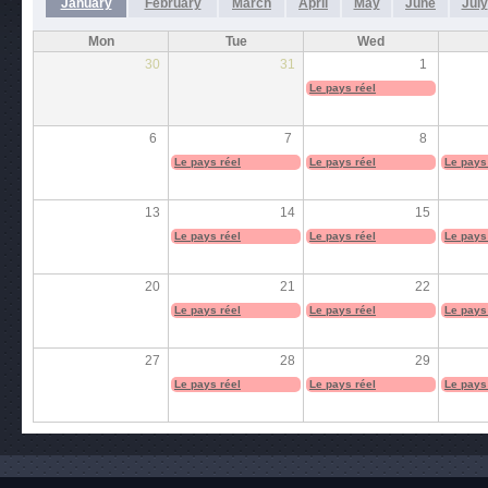
January
February
March
April
May
June
July
Mon
Tue
Wed
30
31
1
Le pays réel
6
7
8
Le pays réel
Le pays réel
Le pays
13
14
15
Le pays réel
Le pays réel
Le pays
20
21
22
Le pays réel
Le pays réel
Le pays
27
28
29
Le pays réel
Le pays réel
Le pays