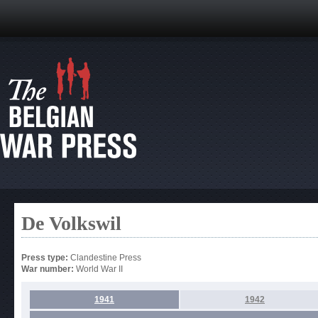
De Volkswil
Press type:
Clandestine Press
War number:
World War II
1941
1942