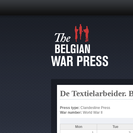
De Textielarbeider. 
Press type:
Clandestine Press
War number:
World War II
Mon
Tue
1
2