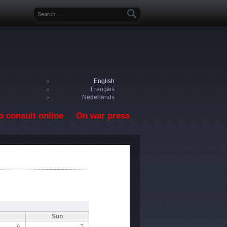
Search form
English
Français
Nederlands
o consult online
On war press
Sun
6
7