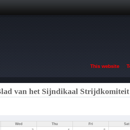
Skip to main content
This website
T
Blad van het Sijndikaal Strijdkomiteit
Wed
Thu
Fri
Sat
3
4
5