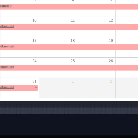
komiteit
10
11
12
jdkomiteit
17
18
19
jdkomiteit
24
25
26
jdkomiteit
31
1
2
jdkomiteit
»