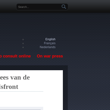
Search form
English
Français
Nederlands
o consult online
On war press
ees van de
sfront