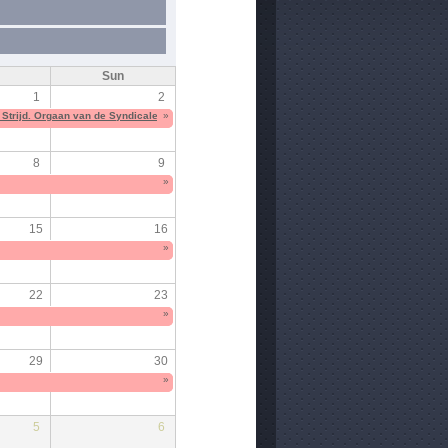
Sun
1
2
Strijd. Orgaan van de Syndicale Strijdkomitees van de Openbare Diensten aangesloten bij 
»
8
9
»
15
16
»
22
23
»
29
30
»
5
6