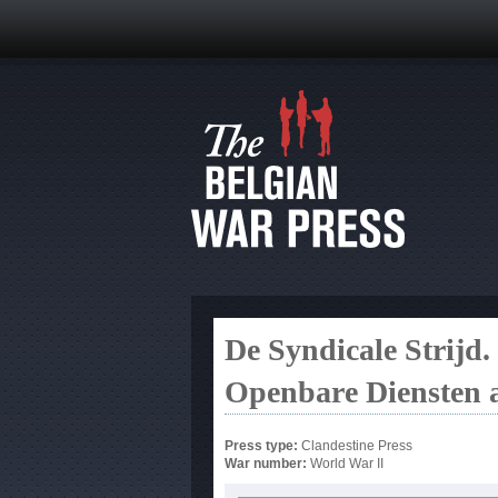
De Syndicale Strijd
Openbare Diensten a
Press type:
Clandestine Press
War number:
World War II