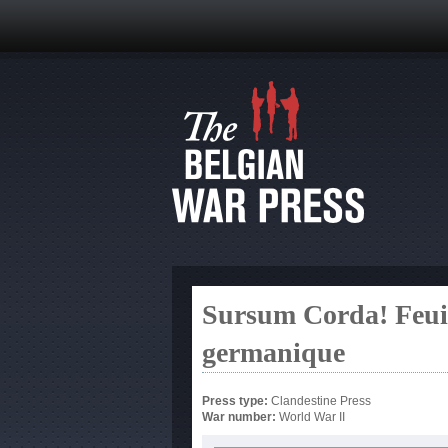
Sursum Corda! Feuil
germanique
Press type:
Clandestine Press
War number:
World War II