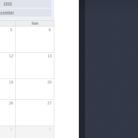
1942
ecember
Sun
5
6
12
13
19
20
26
27
2
3