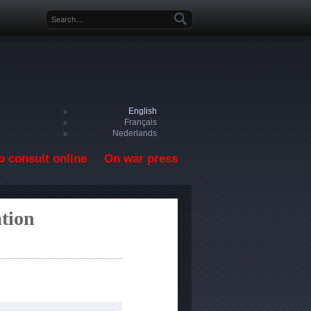
Search form
English
Français
Nederlands
o consult online
On war press
ation