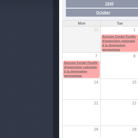
1940
October
Mon
Tue
30
1
Sursum Corda! Feuille
d'opposition nationale
à la domination
germanique
7
8
Sursum Corda! Feuille
d'opposition nationale
à la domination
germanique
14
15
21
22
28
29