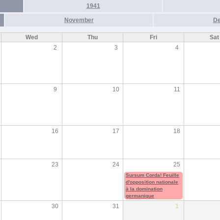
1941
November
D
Wed
Thu
Fri
Sat
2
3
4
9
10
11
16
17
18
23
24
25
Sursum Corda! Feuille
d'opposition nationale
à la domination
germanique
30
31
1