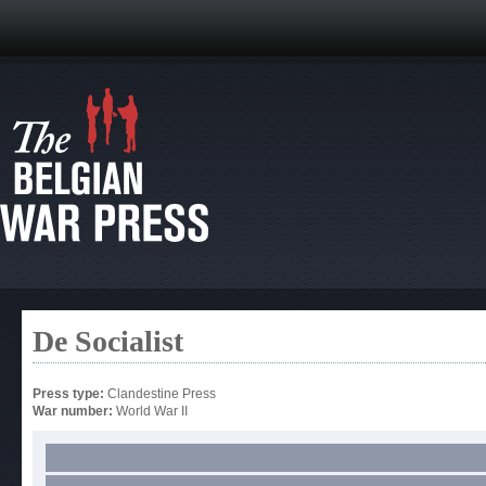
De Socialist
Press type:
Clandestine Press
War number:
World War II