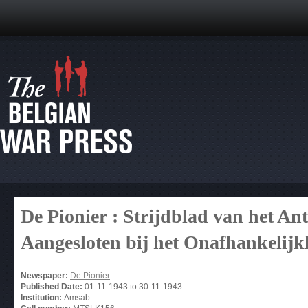
De Pionier : Strijdblad van het A
Aangesloten bij het Onafhankelijk
Newspaper:
De Pionier
Published Date:
01-11-1943
to
30-11-1943
Institution:
Amsab