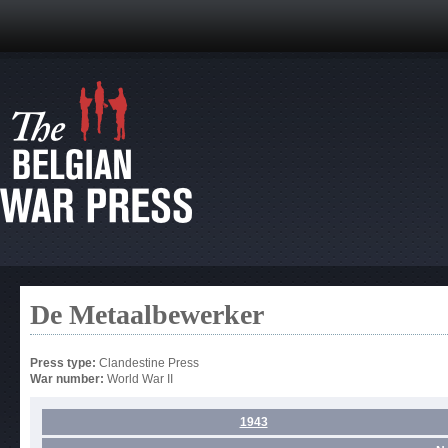
De Metaalbewerker
Press type:
Clandestine Press
War number:
World War II
1943