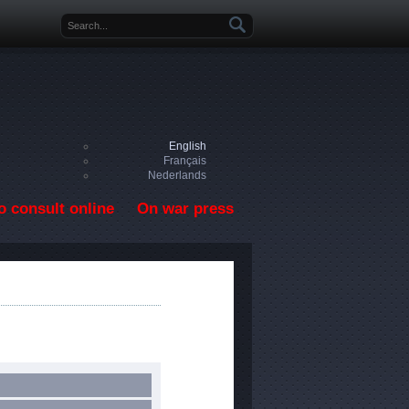
Search form
English
Français
Nederlands
o consult online
On war press