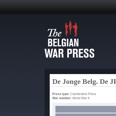
De Jonge Belg. De JP
Press type:
Clandestine Press
War number:
World War II