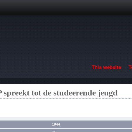
Skip to main content
This website
T
 spreekt tot de studeerende jeugd
1944