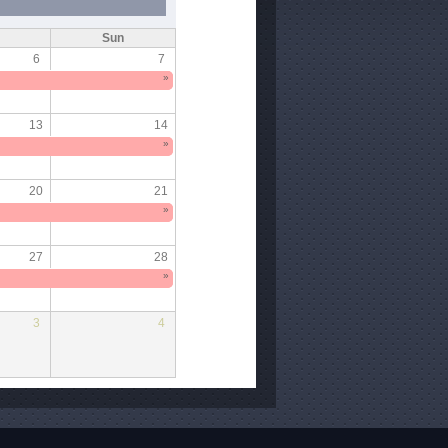
Sun
6
7
»
13
14
»
20
21
»
27
28
»
3
4