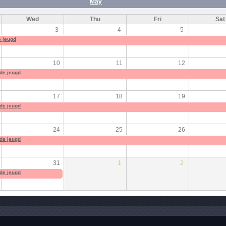
May
Wed
Thu
Fri
Sat
3
4
5
e jeugd
10
11
12
nde jeugd
17
18
19
nde jeugd
24
25
26
nde jeugd
31
1
2
nde jeugd