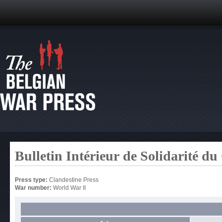
Bulletin Intérieur de Solidarité 
Press type:
Clandestine Press
War number:
World War II