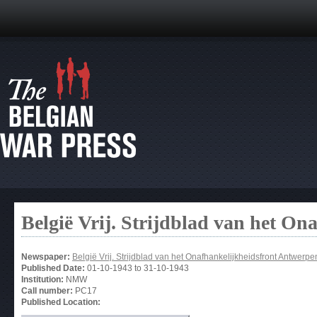
België Vrij. Strijdblad van het O
Newspaper:
België Vrij. Strijdblad van het Onafhankelijkheidsfront Antwerpe
Published Date:
01-10-1943
to
31-10-1943
Institution:
NMW
Call number:
PC17
Published Location: