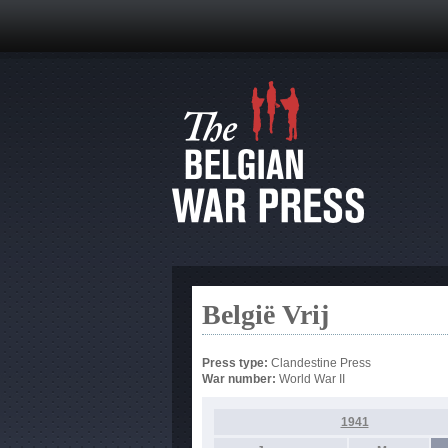
België Vrij
Press type:
Clandestine Press
War number:
World War II
1941