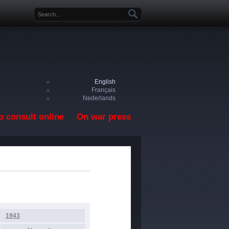
Search form
English
Français
Nederlands
o consult online
On war press
1943