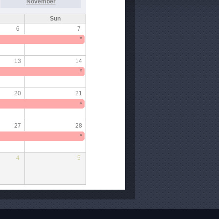
November
Sun
6
7
»
13
14
»
20
21
»
27
28
»
4
5