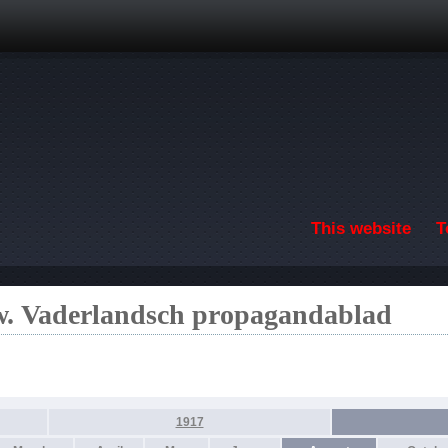
Skip to main content
This website
T
. Vaderlandsch propagandablad
1917