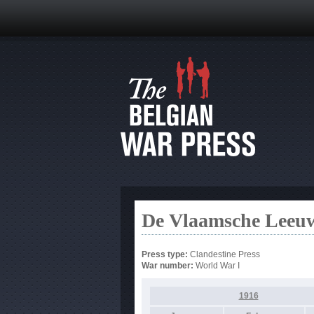
De Vlaamsche Leeuw
Press type:
Clandestine Press
War number:
World War I
1916