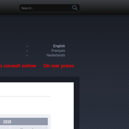
Search form
English
Français
Nederlands
o consult online
On war press
1918