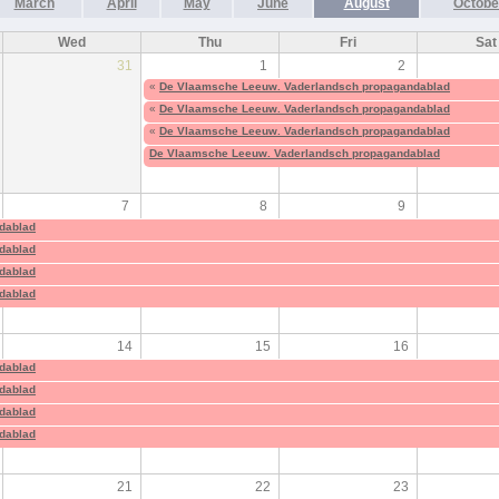
March
April
May
June
August
Octobe
Wed
Thu
Fri
Sat
31
1
2
«
De Vlaamsche Leeuw. Vaderlandsch propagandablad
«
De Vlaamsche Leeuw. Vaderlandsch propagandablad
«
De Vlaamsche Leeuw. Vaderlandsch propagandablad
De Vlaamsche Leeuw. Vaderlandsch propagandablad
7
8
9
dablad
dablad
dablad
dablad
14
15
16
dablad
dablad
dablad
dablad
21
22
23