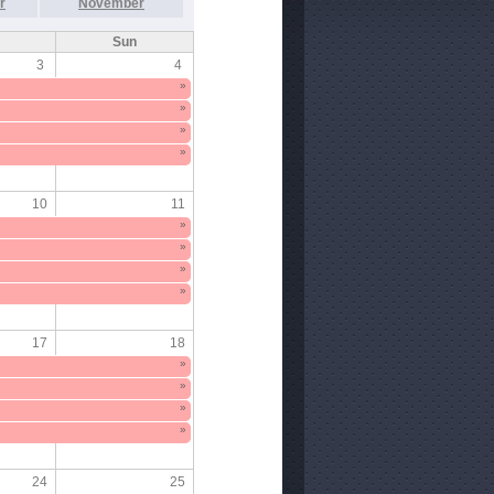
r
November
Sun
3
4
»
»
»
»
10
11
»
»
»
»
17
18
»
»
»
»
24
25