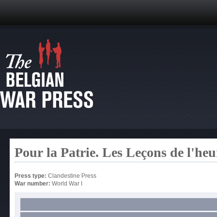
Pour la Patrie. Les Leçons de l'he
Press type:
Clandestine Press
War number:
World War I