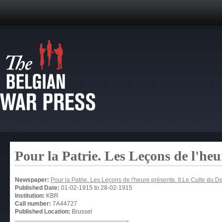
Pour la Patrie. Les Leçons de l'heu
Newspaper:
Pour la Patrie. Les Leçons de l'heure présente. II.Le Culte du D
Published Date:
01-02-1915
to
28-02-1915
Institution:
KBR
Call number:
7A44727
Published Location:
Brussel