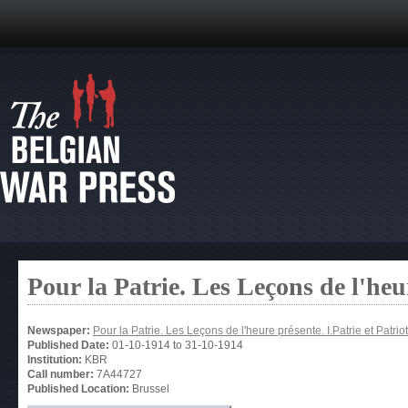
Pour la Patrie. Les Leçons de l'heur
Newspaper:
Pour la Patrie. Les Leçons de l'heure présente. I.Patrie et Patrio
Published Date:
01-10-1914
to
31-10-1914
Institution:
KBR
Call number:
7A44727
Published Location:
Brussel