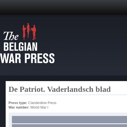
De Patriot. Vaderlandsch blad
Press type:
Clandestine Press
War number:
World War I