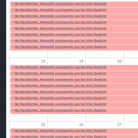
«
Het Nachtlichtje. Heimelijk voorlopertje van het Vrije Daglicht
«
Het Nachtlichtje. Heimelijk voorlopertje van het Vrije Daglicht
«
Het Nachtlichtje. Heimelijk voorlopertje van het Vrije Daglicht
«
Het Nachtlichtje. Heimelijk voorlopertje van het Vrije Daglicht
«
Het Nachtlichtje. Heimelijk voorlopertje van het Vrije Daglicht
«
Het Nachtlichtje. Heimelijk voorlopertje van het Vrije Daglicht
«
Het Nachtlichtje. Heimelijk voorlopertje van het Vrije Daglicht
«
Het Nachtlichtje. Heimelijk voorlopertje van het Vrije Daglicht
18
19
20
«
Het Nachtlichtje. Heimelijk voorlopertje van het Vrije Daglicht
«
Het Nachtlichtje. Heimelijk voorlopertje van het Vrije Daglicht
«
Het Nachtlichtje. Heimelijk voorlopertje van het Vrije Daglicht
«
Het Nachtlichtje. Heimelijk voorlopertje van het Vrije Daglicht
«
Het Nachtlichtje. Heimelijk voorlopertje van het Vrije Daglicht
«
Het Nachtlichtje. Heimelijk voorlopertje van het Vrije Daglicht
«
Het Nachtlichtje. Heimelijk voorlopertje van het Vrije Daglicht
«
Het Nachtlichtje. Heimelijk voorlopertje van het Vrije Daglicht
25
26
27
«
Het Nachtlichtje. Heimelijk voorlopertje van het Vrije Daglicht
«
Het Nachtlichtje. Heimelijk voorlopertje van het Vrije Daglicht