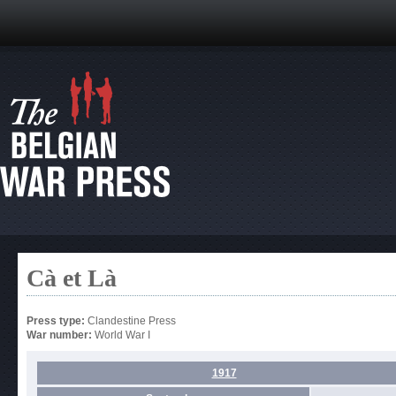
Cà et Là
Press type:
Clandestine Press
War number:
World War I
1917