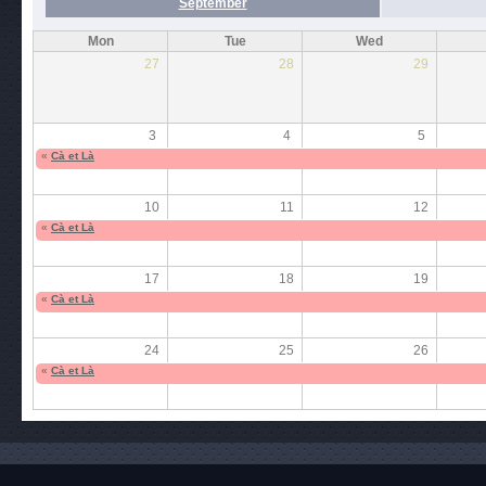
September
Mon
Tue
Wed
27
28
29
3
4
5
«
Cà et Là
10
11
12
«
Cà et Là
17
18
19
«
Cà et Là
24
25
26
«
Cà et Là