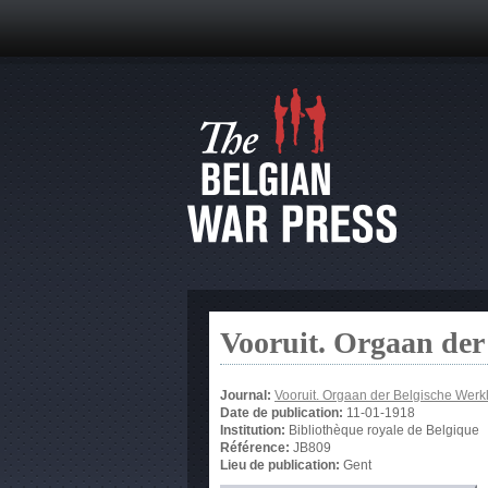
Vooruit. Orgaan der
Journal:
Vooruit. Orgaan der Belgische Werkl
Date de publication:
11-01-1918
Institution:
Bibliothèque royale de Belgique
Référence:
JB809
Lieu de publication:
Gent