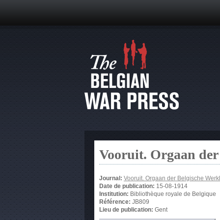
Vooruit. Orgaan der
Journal:
Vooruit. Orgaan der Belgische Werkl
Date de publication:
15-08-1914
Institution:
Bibliothèque royale de Belgique
Référence:
JB809
Lieu de publication:
Gent