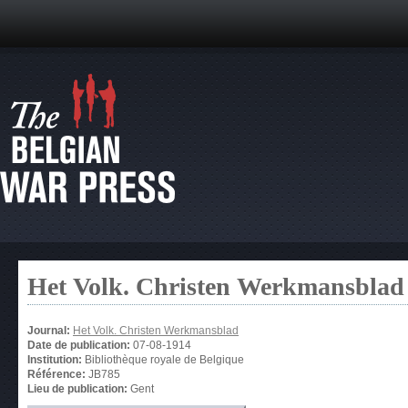
Het Volk. Christen Werkmansblad
Journal:
Het Volk. Christen Werkmansblad
Date de publication:
07-08-1914
Institution:
Bibliothèque royale de Belgique
Référence:
JB785
Lieu de publication:
Gent