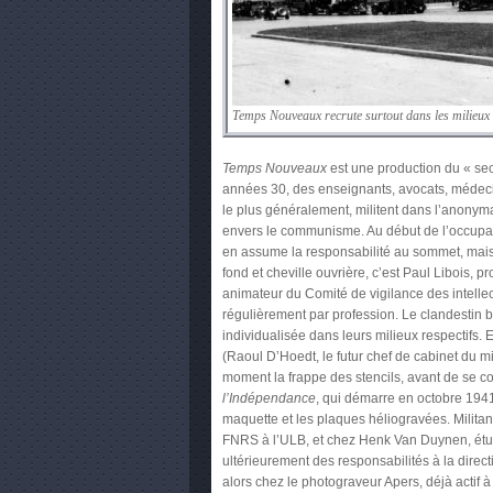
Temps Nouveaux recrute surtout dans les milieux
Temps Nouveaux
est une production du « sec
années 30, des enseignants, avocats, médecin
le plus généralement, militent dans l’anonyma
envers le communisme. Au début de l’occupat
en assume la responsabilité au sommet, mais l
fond et cheville ouvrière, c’est Paul Libois,
animateur du Comité de vigilance des intellect
régulièrement par profession. Le clandestin b
individualisée dans leurs milieux respectifs. 
(Raoul D’Hoedt, le futur chef de cabinet du 
moment la frappe des stencils, avant de se 
l’Indépendance
, qui démarre en octobre 1941
maquette et les plaques héliogravées. Militan
FNRS à l’ULB, et chez Henk Van Duynen, étudi
ultérieurement des responsabilités à la direct
alors chez le photograveur Apers, déjà actif 