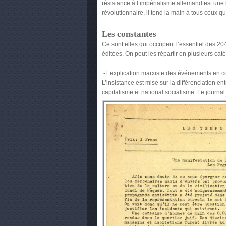
résistance à l’impérialisme allemand est une 
révolutionnaire, il tend la main à tous ceux qui
Les constantes
Ce sont elles qui occupent l’essentiel des 2
éditées. On peut les répartir en plusieurs caté
-L’explication marxiste des événements en c
est portée à la question nationale. Un développ
L’insistance est mise sur la différenciation en
capitalisme et national socialisme. Le journal