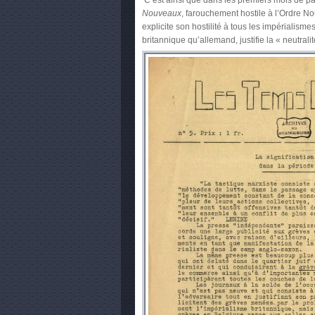
Nouveaux
, farouchement hostile à l’Ordre N
explicite son hostilité à tous les impérialismes
britannique qu’allemand, justifie la « neutral