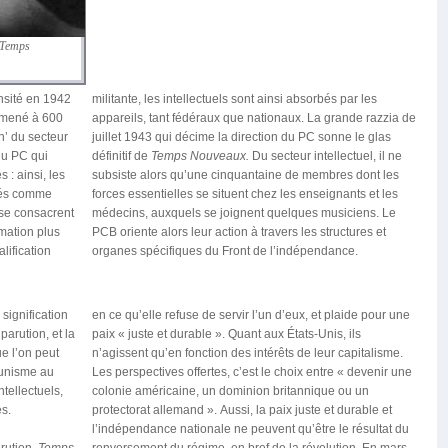
 Temps
nsité en 1942
militante, les intellectuels sont ainsi absorbés par les
ramené à 600
appareils, tant fédéraux que nationaux. La grande razzia de
n’ du secteur
juillet 1943 qui décime la direction du PC sonne le glas
 du PC qui
définitif de
Temps Nouveaux.
Du secteur intellectuel, il ne
 : ainsi, les
subsiste alors qu’une cinquantaine de membres dont les
rmés comme
forces essentielles se situent chez les enseignants et les
 se consacrent
médecins, auxquels se joignent quelques musiciens. Le
mation plus
PCB oriente alors leur action à travers les structures et
lification
organes spécifiques du Front de l’indépendance.
 signification
en ce qu’elle refuse de servir l’un d’eux, et plaide pour une
arution, et la
paix « juste et durable ». Quant aux États-Unis, ils
ue l’on peut
n’agissent qu’en fonction des intérêts de leur capitalisme.
munisme au
Les perspectives offertes, c’est le choix entre « devenir une
ntellectuels,
colonie américaine, un dominion britannique ou un
es.
protectorat allemand ». Aussi, la paix juste et durable et
l’indépendance nationale ne peuvent qu’être le résultat du
rution,
Temps
renversement du régime, en bref de la révolution. En mars