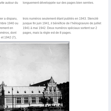
vite autour du
longuement développée sur des pages bien serrées.
er a disparu,
943. Stencilé
embre 1940 ou
vure de juillet
ivement en
tent sur 2
numéros, dont
pages, mais la règle est de 8 pages.
 et 1942 (7),