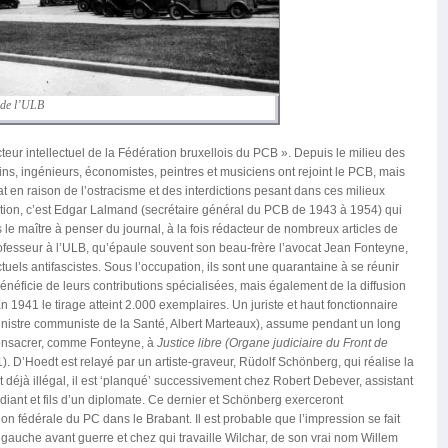
 de l’ULB
teur intellectuel de la Fédération bruxellois du PCB ». Depuis le milieu des
s, ingénieurs, économistes, peintres et musiciens ont rejoint le PCB, mais
t en raison de l’ostracisme et des interdictions pesant dans ces milieux
ion, c’est Edgar Lalmand (secrétaire général du PCB de 1943 à 1954) qui
e maître à penser du journal, à la fois rédacteur de nombreux articles de
 professeur à l’ULB, qu’épaule souvent son beau-frère l’avocat Jean Fonteyne,
uels antifascistes. Sous l’occupation, ils sont une quarantaine à se réunir
énéficie de leurs contributions spécialisées, mais également de la diffusion
En 1941 le tirage atteint 2.000 exemplaires. Un juriste et haut fonctionnaire
ministre communiste de la Santé, Albert Marteaux), assume pendant un long
consacrer, comme Fonteyne, à
Justice libre (
Organe judiciaire du Front de
). D’Hoedt est relayé par un artiste-graveur, Rüdolf Schönberg, qui réalise la
t déjà illégal, il est ‘planqué’ successivement chez Robert Debever, assistant
ant et fils d’un diplomate. Ce dernier et Schönberg exerceront
ion fédérale du PC dans le Brabant. Il est probable que l’impression se fait
à gauche avant guerre et chez qui travaille Wilchar, de son vrai nom Willem