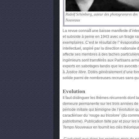
Rüdolf Schönberg, auteur des photogravures des
Nouveaux
La revue connaît une baisse manifeste d’inte
et subsiste à peine en 1943 avec un tirage 
exemplaires. C’est le résultat de l’‘évaporatio
intellectuel, aspiré par la direction nationale
affecte ses membres à des taches particulières
ingénieurs sont transférés aux Partisans a
experts en sabotages tandis que les avocats
à
Justice libre
. Dotés généralement d’une for
solide parmi de nombreuses recrues sans qua
Evolution
Il faut distinguer les thèmes récurrents dont la
demeure permanente sur les trois années de p
période initiale qui témoigne de l’évolution q
caractériser du ‘rouge au tricolore’ (du com
patriotisme). Publication faite par et pour les i
Temps Nouveaux
en fournit les clés théoriqu
C’est ainsi que dans les premiers mois de pa