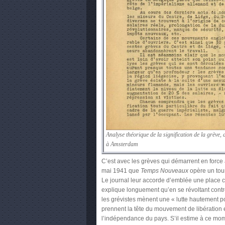
Analyse théorique de la signification de la grève,
à Amsterdam
C’est avec les grèves qui démarrent en force
mai 1941 que
Temps Nouveaux
opère un tour
Le journal leur accorde d’emblée une place c
explique longuement qu’en se révoltant contr
les grévistes mènent une « lutte hautement pol
prennent la tête du mouvement de libération
l’indépendance du pays. S’il estime à ce mo