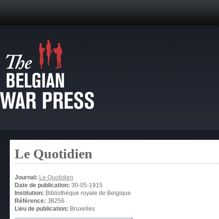
Le Quotidien
Journal:
Le Quotidien
Date de publication:
30-05-1915
Institution:
Bibliothèque royale de Belgique
Référence:
JB256
Lieu de publication:
Bruxelles