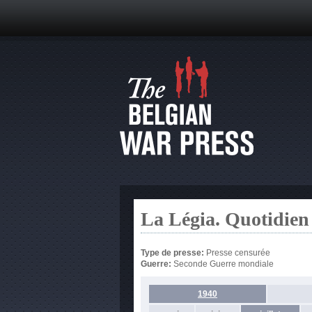
La Légia. Quotidien
Type de presse:
Presse censurée
Guerre:
Seconde Guerre mondiale
1940