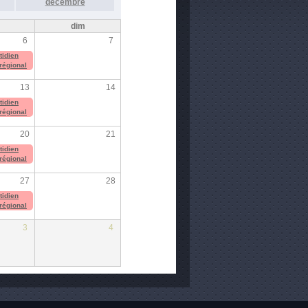
décembre
m
dim
6
7
tidien
 régional
13
14
tidien
 régional
20
21
tidien
 régional
27
28
tidien
 régional
3
4