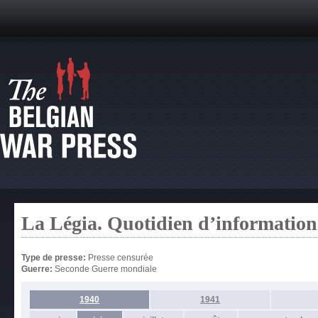
La Légia. Quotidien d’information
Type de presse:
Presse censurée
Guerre:
Seconde Guerre mondiale
1940
1941