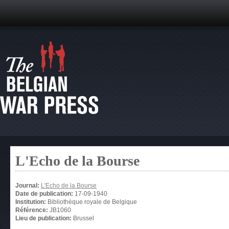
L'Echo de la Bourse
Journal:
L'Echo de la Bourse
Date de publication:
17-09-1940
Institution:
Bibliothèque royale de Belgique
Référence:
JB1060
Lieu de publication:
Brussel