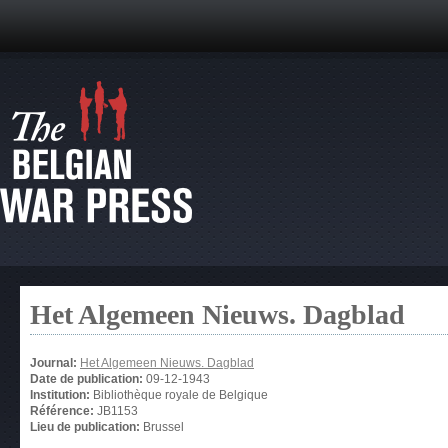
Het Algemeen Nieuws. Dagblad
Journal:
Het Algemeen Nieuws. Dagblad
Date de publication:
09-12-1943
Institution:
Bibliothèque royale de Belgique
Référence:
JB1153
Lieu de publication:
Brussel