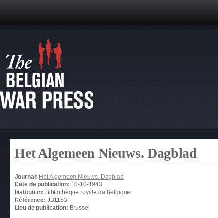
Het Algemeen Nieuws. Dagblad
Journal:
Het Algemeen Nieuws. Dagblad
Date de publication:
10-10-1943
Institution:
Bibliothèque royale de Belgique
Référence:
JB1153
Lieu de publication:
Brussel