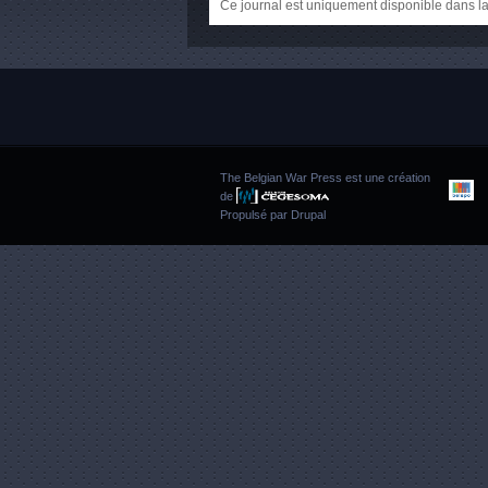
Ce journal est uniquement disponible dans la
The Belgian War Press est une création
de
Propulsé par
Drupal