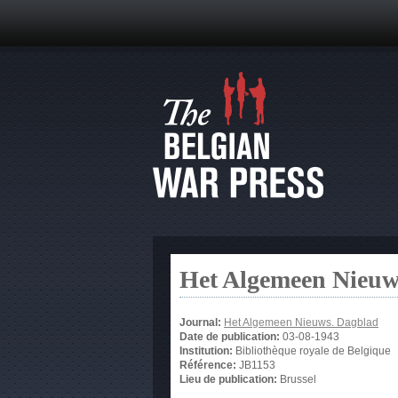
Het Algemeen Nieuw
Journal:
Het Algemeen Nieuws. Dagblad
Date de publication:
03-08-1943
Institution:
Bibliothèque royale de Belgique
Référence:
JB1153
Lieu de publication:
Brussel