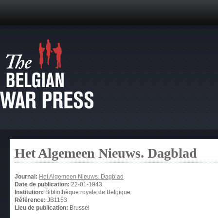
Het Algemeen Nieuws. Dagblad
Journal:
Het Algemeen Nieuws. Dagblad
Date de publication:
22-01-1943
Institution:
Bibliothèque royale de Belgique
Référence:
JB1153
Lieu de publication:
Brussel