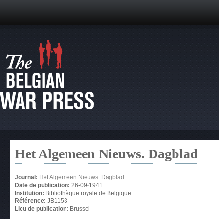
Het Algemeen Nieuws. Dagblad
Journal:
Het Algemeen Nieuws. Dagblad
Date de publication:
26-09-1941
Institution:
Bibliothèque royale de Belgique
Référence:
JB1153
Lieu de publication:
Brussel