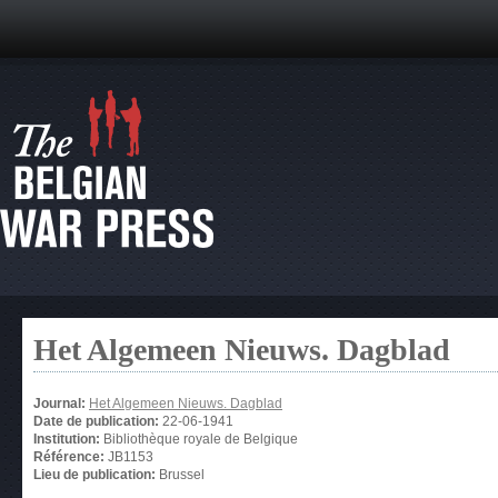
Het Algemeen Nieuws. Dagblad
Journal:
Het Algemeen Nieuws. Dagblad
Date de publication:
22-06-1941
Institution:
Bibliothèque royale de Belgique
Référence:
JB1153
Lieu de publication:
Brussel