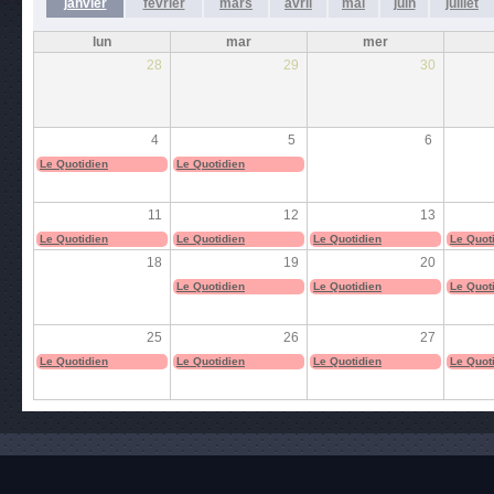
janvier
février
mars
avril
mai
juin
juillet
lun
mar
mer
28
29
30
4
5
6
Le Quotidien
Le Quotidien
11
12
13
Le Quotidien
Le Quotidien
Le Quotidien
Le Quot
18
19
20
Le Quotidien
Le Quotidien
Le Quot
25
26
27
Le Quotidien
Le Quotidien
Le Quotidien
Le Quot