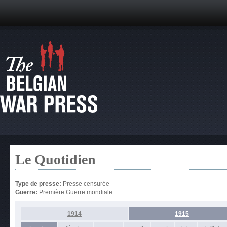
Le Quotidien
Type de presse:
Presse censurée
Guerre:
Première Guerre mondiale
1914
1915