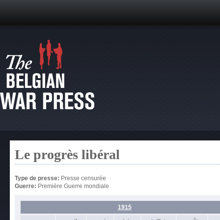
Le progrès libéral
Type de presse:
Presse censurée
Guerre:
Première Guerre mondiale
1915