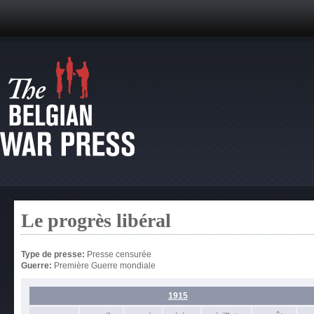
Le progrès libéral
Type de presse:
Presse censurée
Guerre:
Première Guerre mondiale
1915