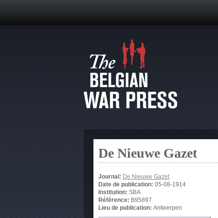
De Nieuwe Gazet
Journal:
De Nieuwe Gazet
Date de publication:
05-08-1914
Institution:
SBA
Référence:
B95897
Lieu de publication:
Antwerpen