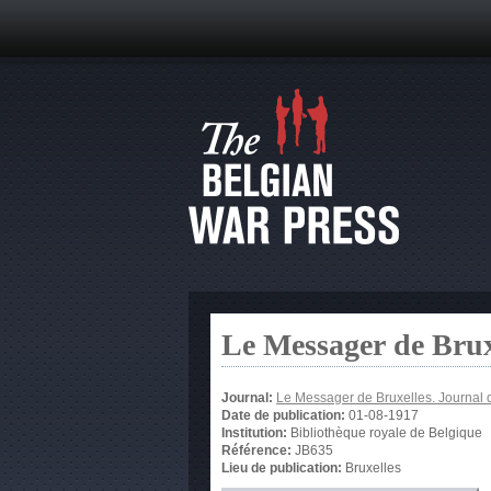
Le Messager de Brux
Journal:
Le Messager de Bruxelles. Journal 
Date de publication:
01-08-1917
Institution:
Bibliothèque royale de Belgique
Référence:
JB635
Lieu de publication:
Bruxelles