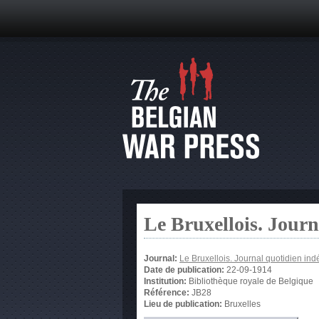
Le Bruxellois. Jour
Journal:
Le Bruxellois. Journal quotidien in
Date de publication:
22-09-1914
Institution:
Bibliothèque royale de Belgique
Référence:
JB28
Lieu de publication:
Bruxelles