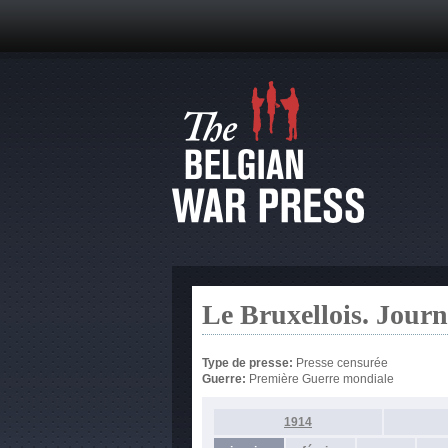
Le Bruxellois. Jour
Type de presse:
Presse censurée
Guerre:
Première Guerre mondiale
1914