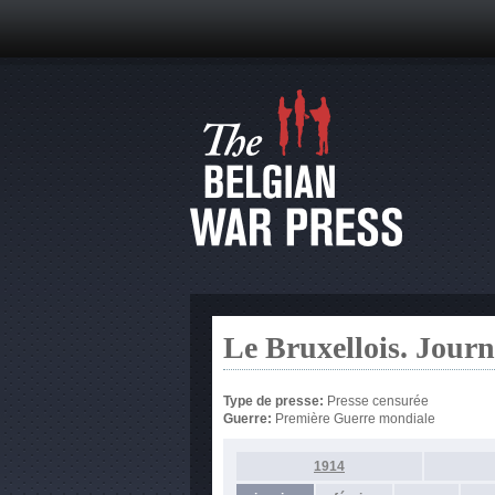
Le Bruxellois. Jour
Type de presse:
Presse censurée
Guerre:
Première Guerre mondiale
1914