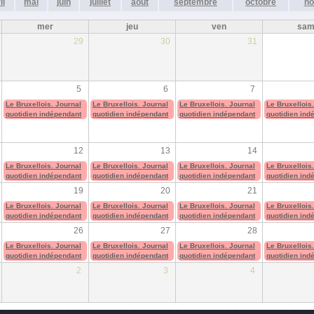
il
mai
juin
juillet
août
septembre
octobre
no
mer
jeu
ven
sa
29
30
31
5
6
7
Le Bruxellois. Journal
Le Bruxellois. Journal
Le Bruxellois. Journal
Le Bruxellois
quotidien indépendant
quotidien indépendant
quotidien indépendant
quotidien ind
12
13
14
Le Bruxellois. Journal
Le Bruxellois. Journal
Le Bruxellois. Journal
Le Bruxellois
quotidien indépendant
quotidien indépendant
quotidien indépendant
quotidien ind
19
20
21
Le Bruxellois. Journal
Le Bruxellois. Journal
Le Bruxellois. Journal
Le Bruxellois
quotidien indépendant
quotidien indépendant
quotidien indépendant
quotidien ind
26
27
28
Le Bruxellois. Journal
Le Bruxellois. Journal
Le Bruxellois. Journal
Le Bruxellois
quotidien indépendant
quotidien indépendant
quotidien indépendant
quotidien ind
2
3
4