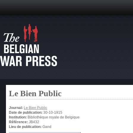
Le Bien Public
Journal:
Le Bien Public
Date de publication:
30-10-1915
Institution:
Bibliothèque royale de Belgique
Référence:
JB432
Lieu de publication:
Gand