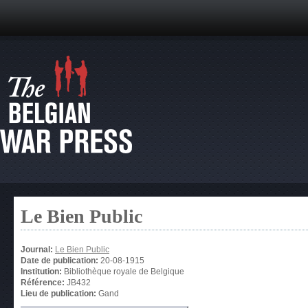
Le Bien Public
Journal:
Le Bien Public
Date de publication:
20-08-1915
Institution:
Bibliothèque royale de Belgique
Référence:
JB432
Lieu de publication:
Gand