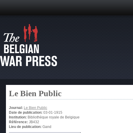
Le Bien Public
Journal:
Le Bien Public
Date de publication:
03-01-1915
Institution:
Bibliothèque royale de Belgique
Référence:
JB432
Lieu de publication:
Gand